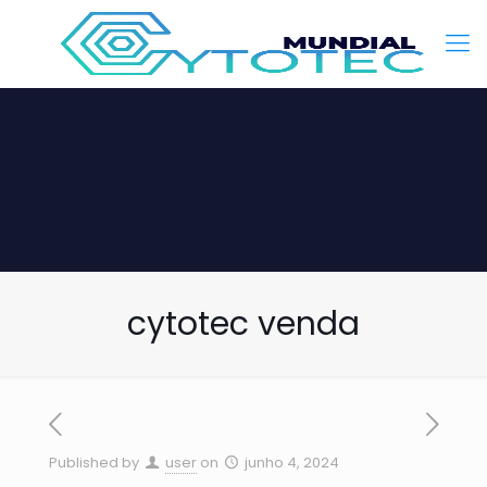
cytotec venda
Published by
user
on
junho 4, 2024