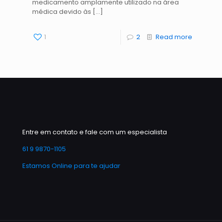
medicamento amplamente utilizado na área
médica devido às
[…]
1
2
Read more
Entre em contato e fale com um especialista
61 9 9870-1105
Estamos Online para te ajudar