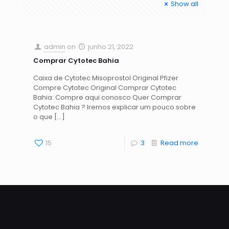
Show all
admin
on
junho 21, 2022
Comprar Cytotec Bahia
Caixa de Cytotec Misoprostol Original Pfizer
Compre Cytotec Original Comprar Cytotec
Bahia: Compre aqui conosco Quer Comprar
Cytotec Bahia ? Iremos explicar um pouco sobre
o que
[…]
15
3
Read more