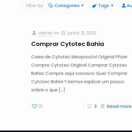
Filter by
Categories
Tags
Au
admin
on
junho 21, 2022
Comprar Cytotec Bahia
Caixa de Cytotec Misoprostol Original Pfizer
Compre Cytotec Original Comprar Cytotec
Bahia: Compre aqui conosco Quer Comprar
Cytotec Bahia ? Iremos explicar um pouco
sobre o que
[…]
15
3
Read more