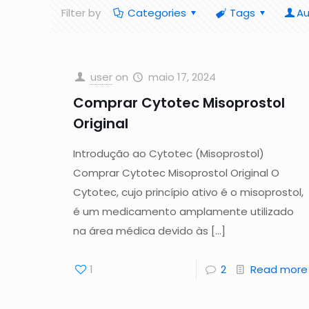
Filter by
Categories
Tags
Au
user
on
maio 17, 2024
Comprar Cytotec Misoprostol
Original
Introdução ao Cytotec (Misoprostol)
Comprar Cytotec Misoprostol Original O
Cytotec, cujo princípio ativo é o misoprostol,
é um medicamento amplamente utilizado
na área médica devido às
[…]
1
2
Read more