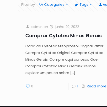
Filter by
Categories
Tags
Au
admin
on
junho 20, 2022
Comprar Cytotec Minas Gerais
Caixa de Cytotec Misoprostol Original Pfizer
Compre Cytotec Original Comprar Cytotec
Minas Gerais: Compre aqui conosco Quer
Comprar Cytotec Minas Gerais? Iremos
explicar um pouco sobre
[…]
0
1
Read more