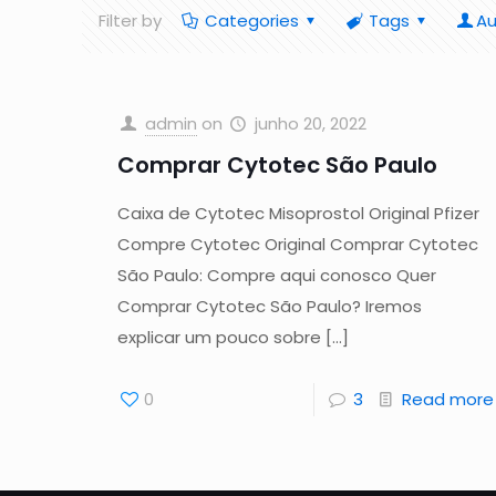
Filter by
Categories
Tags
Au
admin
on
junho 20, 2022
Comprar Cytotec São Paulo
Caixa de Cytotec Misoprostol Original Pfizer
Compre Cytotec Original Comprar Cytotec
São Paulo: Compre aqui conosco Quer
Comprar Cytotec São Paulo? Iremos
explicar um pouco sobre
[…]
0
3
Read more