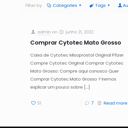
Filter by
Categories
Tags
Au
admin
on
junho 21, 2022
Comprar Cytotec Mato Grosso
Caixa de Cytotec Misoprostol Original Pfizer
Compre Cytotec Original Comprar Cytotec
Mato Grosso: Compre aqui conosco Quer
Comprar Cytotec Mato Grosso ? Iremos
explicar um pouco sobre
[…]
51
7
Read more