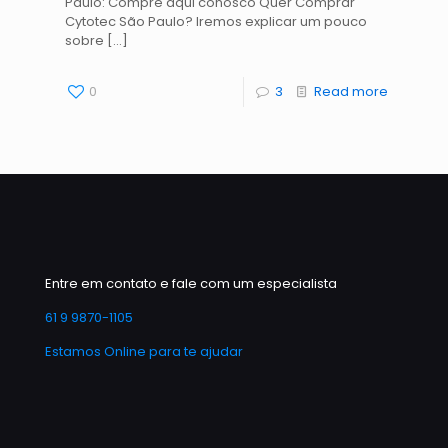
Paulo: Compre aqui conosco Quer Comprar
Cytotec São Paulo? Iremos explicar um pouco
sobre
[…]
0
3
Read more
Entre em contato e fale com um especialista
61 9 9870-1105
Estamos Online para te ajudar