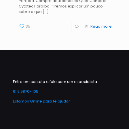
Paraíba: Compre aqui conosco Quer Comprar
Cytotec Paraíba ? Iremos explicar um pouco
sobre o que
[…]
35
1
Read more
Entre em contato e fale com um especialista
61 9 9870-1105
Estamos Online para te ajudar