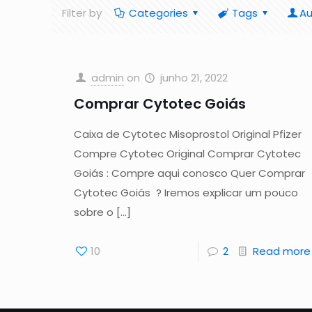
Filter by
Categories
Tags
Au
admin
on
junho 21, 2022
Comprar Cytotec Goiás
Caixa de Cytotec Misoprostol Original Pfizer
Compre Cytotec Original Comprar Cytotec
Goiás : Compre aqui conosco Quer Comprar
Cytotec Goiás ? Iremos explicar um pouco
sobre o
[…]
10
2
Read more