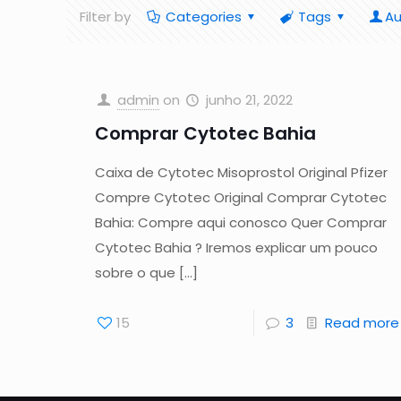
Filter by
Categories
Tags
Au
admin
on
junho 21, 2022
Comprar Cytotec Bahia
Caixa de Cytotec Misoprostol Original Pfizer
Compre Cytotec Original Comprar Cytotec
Bahia: Compre aqui conosco Quer Comprar
Cytotec Bahia ? Iremos explicar um pouco
sobre o que
[…]
15
3
Read more