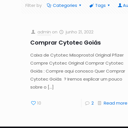
Filter by
Categories
Tags
Au
admin
on
junho 21, 2022
Comprar Cytotec Goiás
Caixa de Cytotec Misoprostol Original Pfizer
Compre Cytotec Original Comprar Cytotec
Goiás : Compre aqui conosco Quer Comprar
Cytotec Goiás ? Iremos explicar um pouco
sobre o
[…]
10
2
Read more