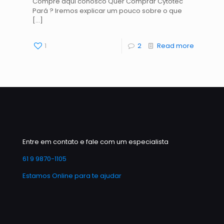
Compre aqui conosco Quer Comprar Cytotec
Pará ? Iremos explicar um pouco sobre o que
[…]
1
2
Read more
Entre em contato e fale com um especialista
61 9 9870-1105
Estamos Online para te ajudar