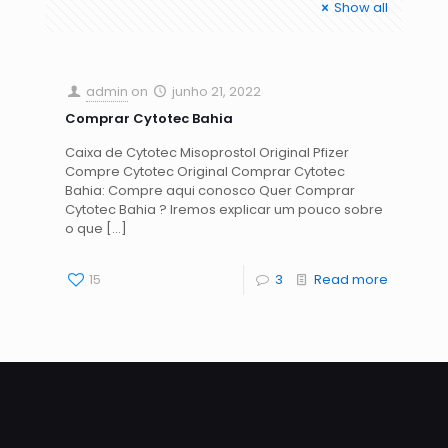
Show all
admin
on
junho 21, 2022
Comprar Cytotec Bahia
Caixa de Cytotec Misoprostol Original Pfizer
Compre Cytotec Original Comprar Cytotec
Bahia: Compre aqui conosco Quer Comprar
Cytotec Bahia ? Iremos explicar um pouco sobre
o que
[…]
15
3
Read more