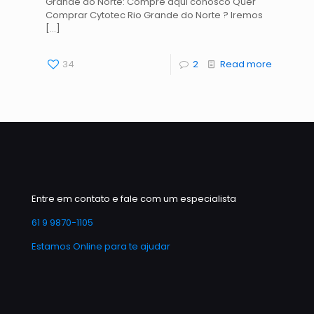
Grande do Norte: Compre aqui conosco Quer
Comprar Cytotec Rio Grande do Norte ? Iremos
[…]
34
2
Read more
Entre em contato e fale com um especialista
61 9 9870-1105
Estamos Online para te ajudar