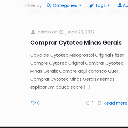
Filter by
Categories
Tags
Au
admin
on
junho 20, 2022
Comprar Cytotec Minas Gerais
Caixa de Cytotec Misoprostol Original Pfizer
Compre Cytotec Original Comprar Cytotec
Minas Gerais: Compre aqui conosco Quer
Comprar Cytotec Minas Gerais? Iremos
explicar um pouco sobre
[…]
0
1
Read more