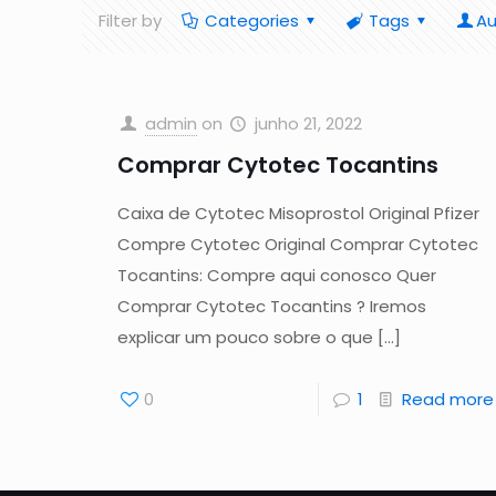
Filter by
Categories
Tags
Au
admin
on
junho 21, 2022
Comprar Cytotec Tocantins
Caixa de Cytotec Misoprostol Original Pfizer
Compre Cytotec Original Comprar Cytotec
Tocantins: Compre aqui conosco Quer
Comprar Cytotec Tocantins ? Iremos
explicar um pouco sobre o que
[…]
0
1
Read more