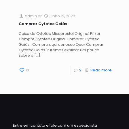
admin
on
junho 21, 2022
Comprar Cytotec Goiás
Caixa de Cytotec Misoprostol Original Pfizer
Compre Cytotec Original Comprar Cytotec
Goiás : Compre aqui conosco Quer Comprar
Cytotec Goiás ? Iremos explicar um pouco
sobre o
[…]
10
2
Read more
Entre em contato e fale com um especialista