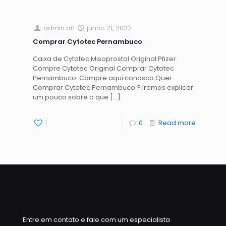
admin
on
junho 21, 2022
Comprar Cytotec Pernambuco
Caixa de Cytotec Misoprostol Original Pfizer
Compre Cytotec Original Comprar Cytotec
Pernambuco: Compre aqui conosco Quer
Comprar Cytotec Pernambuco ? Iremos explicar
um pouco sobre o que
[…]
1
0
Read more
Entre em contato e fale com um especialista