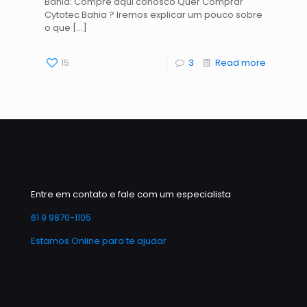
Bahia: Compre aqui conosco Quer Comprar
Cytotec Bahia ? Iremos explicar um pouco sobre
o que
[…]
15
3
Read more
Entre em contato e fale com um especialista
61 9 9870-1105
Estamos Online para te ajudar