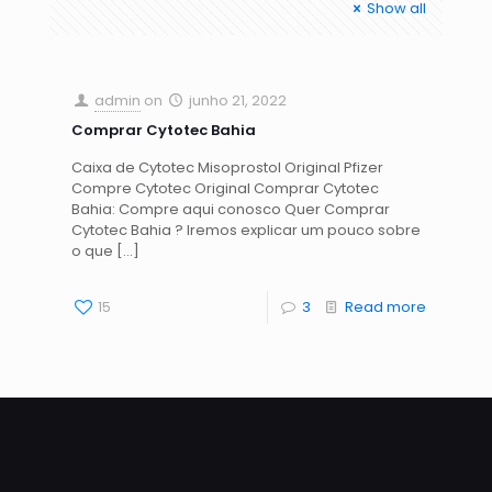
Show all
admin
on
junho 21, 2022
Comprar Cytotec Bahia
Caixa de Cytotec Misoprostol Original Pfizer
Compre Cytotec Original Comprar Cytotec
Bahia: Compre aqui conosco Quer Comprar
Cytotec Bahia ? Iremos explicar um pouco sobre
o que
[…]
15
3
Read more