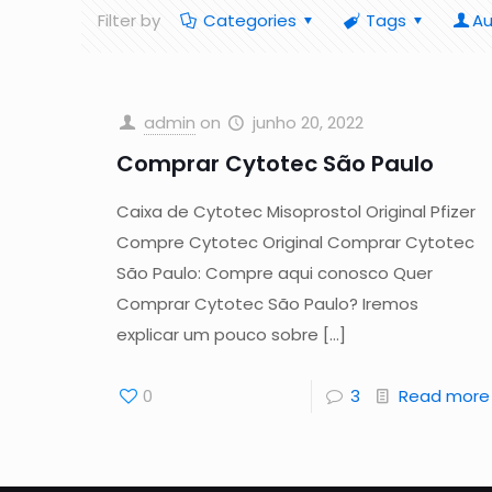
Filter by
Categories
Tags
Au
admin
on
junho 20, 2022
Comprar Cytotec São Paulo
Caixa de Cytotec Misoprostol Original Pfizer
Compre Cytotec Original Comprar Cytotec
São Paulo: Compre aqui conosco Quer
Comprar Cytotec São Paulo? Iremos
explicar um pouco sobre
[…]
0
3
Read more