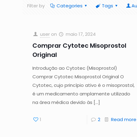
Filter by
Categories
Tags
Au
user
on
maio 17, 2024
Comprar Cytotec Misoprostol
Original
Introdução ao Cytotec (Misoprostol)
Comprar Cytotec Misoprostol Original O
Cytotec, cujo princípio ativo é o misoprostol,
é um medicamento amplamente utilizado
na área médica devido às
[…]
1
2
Read more