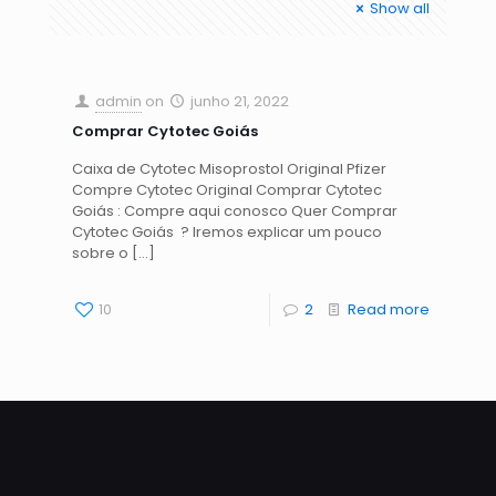
Show all
admin
on
junho 21, 2022
Comprar Cytotec Goiás
Caixa de Cytotec Misoprostol Original Pfizer
Compre Cytotec Original Comprar Cytotec
Goiás : Compre aqui conosco Quer Comprar
Cytotec Goiás ? Iremos explicar um pouco
sobre o
[…]
10
2
Read more