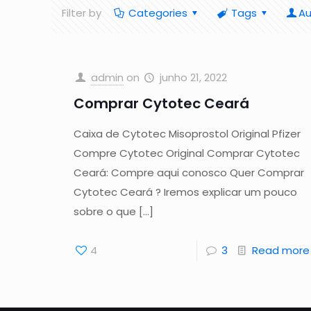
Filter by
Categories
Tags
Au
admin
on
junho 21, 2022
Comprar Cytotec Ceará
Caixa de Cytotec Misoprostol Original Pfizer
Compre Cytotec Original Comprar Cytotec
Ceará: Compre aqui conosco Quer Comprar
Cytotec Ceará ? Iremos explicar um pouco
sobre o que
[…]
4
3
Read more