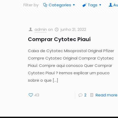
Filter by
Categories
Tags
Au
admin
on
junho 21, 2022
Comprar Cytotec Piauí
Caixa de Cytotec Misoprostol Original Pfizer
Compre Cytotec Original Comprar Cytotec
Piauí: Compre aqui conosco Quer Comprar
Cytotec Piauí ? Iremos explicar um pouco
sobre o que
[…]
43
2
Read more