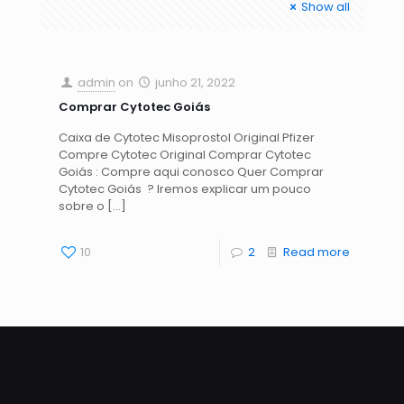
Show all
admin
on
junho 21, 2022
Comprar Cytotec Goiás
Caixa de Cytotec Misoprostol Original Pfizer
Compre Cytotec Original Comprar Cytotec
Goiás : Compre aqui conosco Quer Comprar
Cytotec Goiás ? Iremos explicar um pouco
sobre o
[…]
10
2
Read more