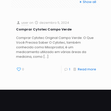
Show all
user
on
dezembro 5, 2024
Comprar Cytotec Campo Verde
Comprar Cytotec Original Campo Verde: O Que
Você Precisa Saber O Cytotec, também
conhecido como Misoprostol, é um
medicamento utilizado em várias áreas da
medicina, como
[…]
0
1
Read more