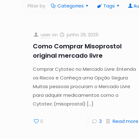
Filter by
Categories
Tags
Au
user
on
junho 29, 2025
Como Comprar Misoprostol
original mercado livre
Comprar Cytotec no Mercado Livre: Entenda
os Riscos e Conheça uma Opção Segura
Muitas pessoas procuram o Mercado Livre
para adquirir medicamentos como o
Cytotec (misoprostol)
[…]
0
3
Read more