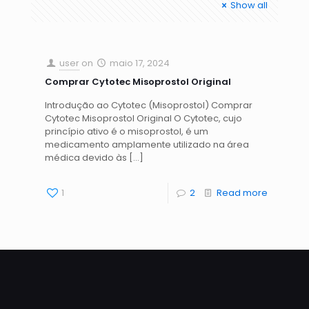
Show all
user
on
maio 17, 2024
Comprar Cytotec Misoprostol Original
Introdução ao Cytotec (Misoprostol) Comprar
Cytotec Misoprostol Original O Cytotec, cujo
princípio ativo é o misoprostol, é um
medicamento amplamente utilizado na área
médica devido às
[…]
1
2
Read more