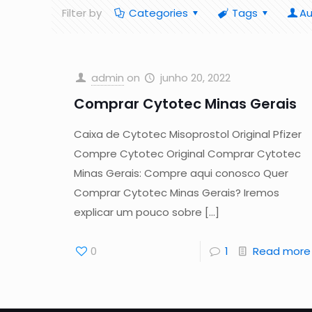
Filter by
Categories
Tags
Au
admin
on
junho 20, 2022
Comprar Cytotec Minas Gerais
Caixa de Cytotec Misoprostol Original Pfizer
Compre Cytotec Original Comprar Cytotec
Minas Gerais: Compre aqui conosco Quer
Comprar Cytotec Minas Gerais? Iremos
explicar um pouco sobre
[…]
0
1
Read more