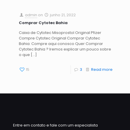
admin
on
junho 21, 2022
Comprar Cytotec Bahia
Caixa de Cytotec Misoprostol Original Pfizer
Compre Cytotec Original Comprar Cytotec
Bahia: Compre aqui conosco Quer Comprar
Cytotec Bahia ? Iremos explicar um pouco sobre
o que
[…]
15
3
Read more
Entre em contato e fale com um especialista