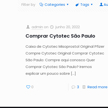
Filter by
Categories
Tags
Au
admin
on
junho 20, 2022
Comprar Cytotec São Paulo
Caixa de Cytotec Misoprostol Original Pfizer
Compre Cytotec Original Comprar Cytotec
São Paulo: Compre aqui conosco Quer
Comprar Cytotec São Paulo? Iremos
explicar um pouco sobre
[…]
0
3
Read more