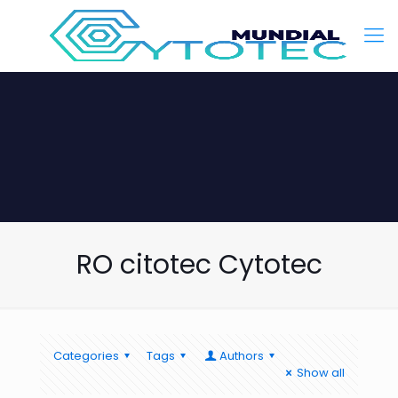
RO citotec Cytotec
Categories
Tags
Authors
Show all