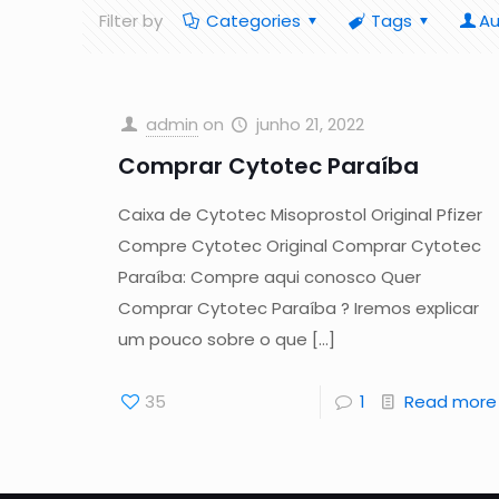
Filter by
Categories
Tags
Au
admin
on
junho 21, 2022
Comprar Cytotec Paraíba
Caixa de Cytotec Misoprostol Original Pfizer
Compre Cytotec Original Comprar Cytotec
Paraíba: Compre aqui conosco Quer
Comprar Cytotec Paraíba ? Iremos explicar
um pouco sobre o que
[…]
35
1
Read more