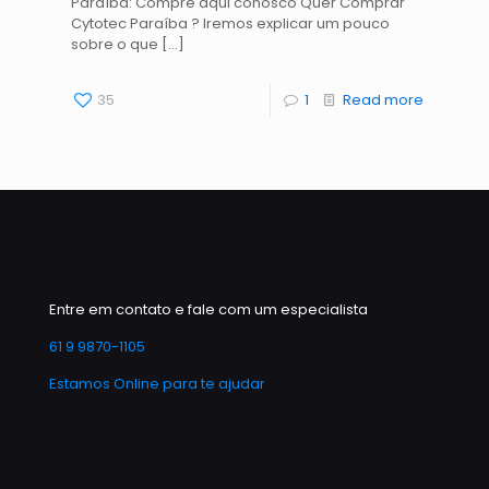
Paraíba: Compre aqui conosco Quer Comprar
Cytotec Paraíba ? Iremos explicar um pouco
sobre o que
[…]
35
1
Read more
Entre em contato e fale com um especialista
61 9 9870-1105
Estamos Online para te ajudar