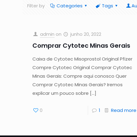
Filter by
Categories
Tags
Au
admin
on
junho 20, 2022
Comprar Cytotec Minas Gerais
Caixa de Cytotec Misoprostol Original Pfizer
Compre Cytotec Original Comprar Cytotec
Minas Gerais: Compre aqui conosco Quer
Comprar Cytotec Minas Gerais? Iremos
explicar um pouco sobre
[…]
0
1
Read more