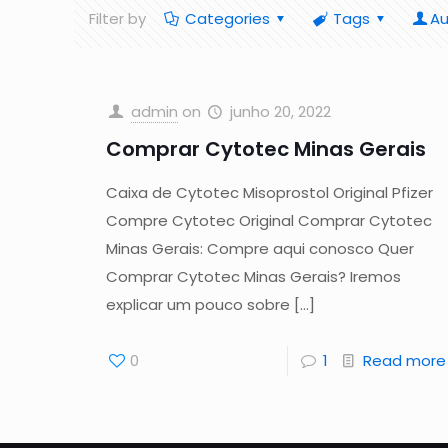
Filter by
Categories
Tags
Au
admin
on
junho 20, 2022
Comprar Cytotec Minas Gerais
Caixa de Cytotec Misoprostol Original Pfizer
Compre Cytotec Original Comprar Cytotec
Minas Gerais: Compre aqui conosco Quer
Comprar Cytotec Minas Gerais? Iremos
explicar um pouco sobre
[…]
0
1
Read more