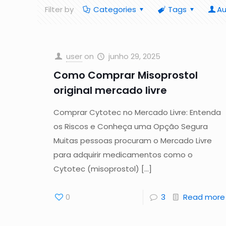
Filter by
Categories
Tags
Au
user
on
junho 29, 2025
Como Comprar Misoprostol
original mercado livre
Comprar Cytotec no Mercado Livre: Entenda
os Riscos e Conheça uma Opção Segura
Muitas pessoas procuram o Mercado Livre
para adquirir medicamentos como o
Cytotec (misoprostol)
[…]
0
3
Read more