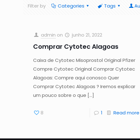
Filter by
Categories
Tags
Au
admin
on
junho 21, 2022
Comprar Cytotec Alagoas
Caixa de Cytotec Misoprostol Original Pfizer
Compre Cytotec Original Comprar Cytotec
Alagoas: Compre aqui conosco Quer
Comprar Cytotec Alagoas ? Iremos explicar
um pouco sobre o que
[…]
8
1
Read more