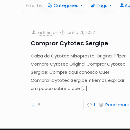
Filter by
Categories
Tags
Au
admin
on
junho 21, 2022
Comprar Cytotec Sergipe
Caixa de Cytotec Misoprostol Original Pfizer
Compre Cytotec Original Comprar Cytotec
Sergipe: Compre aqui conosco Quer
Comprar Cytotec Sergipe ? Iremos explicar
um pouco sobre o que
[…]
8
1
Read more