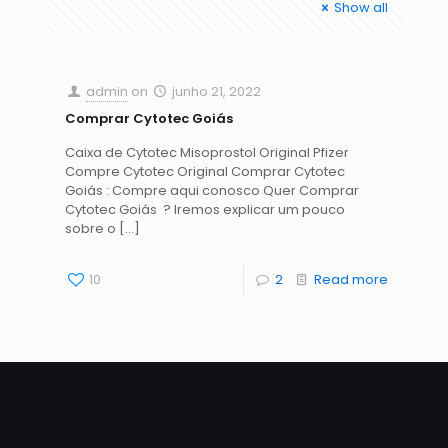
Show all
admin
on
junho 21, 2022
Comprar Cytotec Goiás
Caixa de Cytotec Misoprostol Original Pfizer
Compre Cytotec Original Comprar Cytotec
Goiás : Compre aqui conosco Quer Comprar
Cytotec Goiás ? Iremos explicar um pouco
sobre o
[…]
10
2
Read more