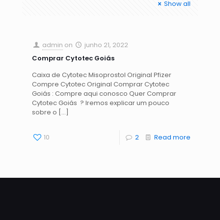
Show all
admin
on
junho 21, 2022
Comprar Cytotec Goiás
Caixa de Cytotec Misoprostol Original Pfizer
Compre Cytotec Original Comprar Cytotec
Goiás : Compre aqui conosco Quer Comprar
Cytotec Goiás ? Iremos explicar um pouco
sobre o
[…]
10
2
Read more