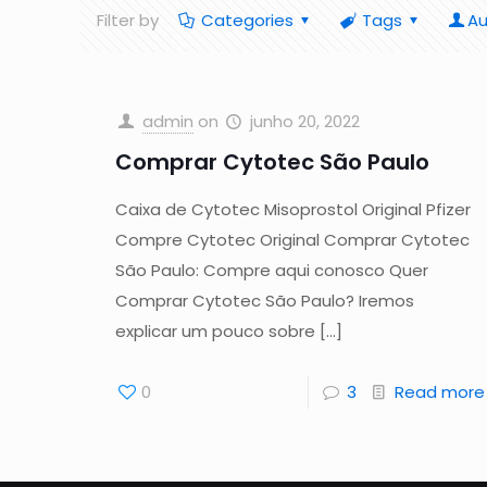
Filter by
Categories
Tags
Au
admin
on
junho 20, 2022
Comprar Cytotec São Paulo
Caixa de Cytotec Misoprostol Original Pfizer
Compre Cytotec Original Comprar Cytotec
São Paulo: Compre aqui conosco Quer
Comprar Cytotec São Paulo? Iremos
explicar um pouco sobre
[…]
0
3
Read more