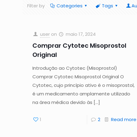
Filter by
Categories
Tags
Au
user
on
maio 17, 2024
Comprar Cytotec Misoprostol
Original
Introdução ao Cytotec (Misoprostol)
Comprar Cytotec Misoprostol Original O
Cytotec, cujo princípio ativo é o misoprostol,
é um medicamento amplamente utilizado
na área médica devido às
[…]
1
2
Read more